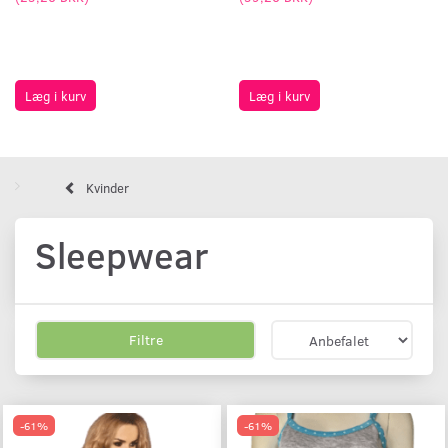
Læg i kurv
Læg i kurv
Kvinder
Sleepwear
Filtre
-61%
-61%