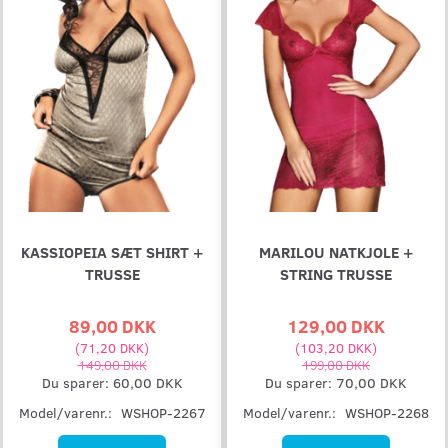
KASSIOPEIA SÆT SHIRT +
MARILOU NATKJOLE +
TRUSSE
STRING TRUSSE
89,00 DKK
129,00 DKK
(
71,20 DKK
)
(
103,20 DKK
)
149,00 DKK
199,00 DKK
Du sparer:
60,00 DKK
Du sparer:
70,00 DKK
Model/varenr.:
WSHOP-2267
Model/varenr.:
WSHOP-2268