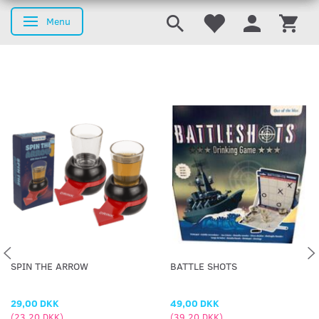
Menu
Skifte navigation
SPIN THE ARROW
BATTLE SHOTS
29,00 DKK
49,00 DKK
(
23,20 DKK
)
(
39,20 DKK
)