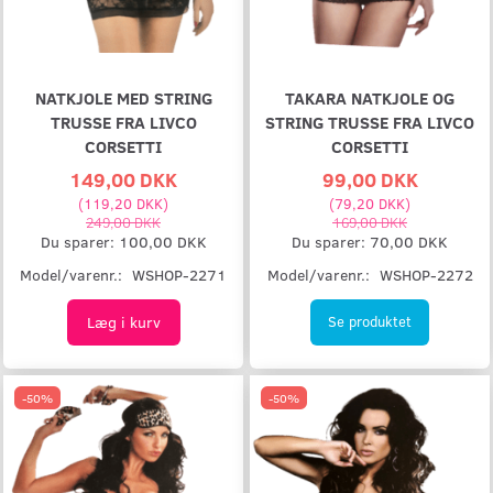
NATKJOLE MED STRING
TAKARA NATKJOLE OG
TRUSSE FRA LIVCO
STRING TRUSSE FRA LIVCO
CORSETTI
CORSETTI
149,00 DKK
99,00 DKK
(
119,20 DKK
)
(
79,20 DKK
)
249,00 DKK
169,00 DKK
Du sparer:
100,00 DKK
Du sparer:
70,00 DKK
Model/varenr.:
WSHOP-2271
Model/varenr.:
WSHOP-2272
Læg i kurv
Se produktet
-50%
-50%