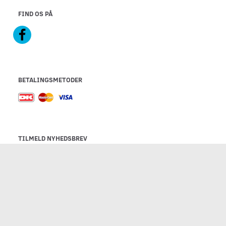
FIND OS PÅ
BETALINGSMETODER
TILMELD NYHEDSBREV
Email-
adresse
Tilmeld dig vores nyhedsbrev og modtag gode tilbud samt andre
spændende nyheder direkte i din indbakke.
Tilmeld
Afmeld