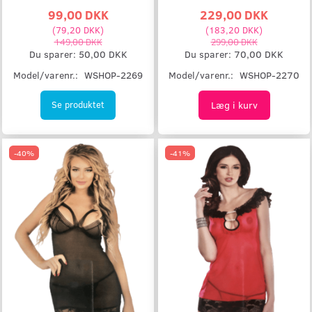
99,00 DKK
229,00 DKK
(
79,20 DKK
)
(
183,20 DKK
)
149,00 DKK
299,00 DKK
Du sparer:
50,00 DKK
Du sparer:
70,00 DKK
Model/varenr.:
WSHOP-2269
Model/varenr.:
WSHOP-2270
Læg i kurv
Se produktet
-40%
-41%