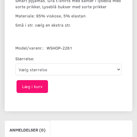
Smart pyjamas. Grå t-shirts med kanter i lyseblå med
sorte prikker, Lyseblå bukser med sorte prikker
Materiale: 95% viskose, 5% elastan
Små i str. vælg en ekstra str.
Model/varenr.:
WSHOP-2261
Størrelse:
Læg i kurv
ANMELDELSER (0)