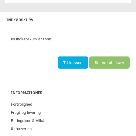
INDKØBSKURV
Din indkøbskurv er tom!
Til kassen
Se indkøbskurv
INFORMATIONER
Fortrolighed
Fragt og levering
Betingelser & Vilkår
Returnering