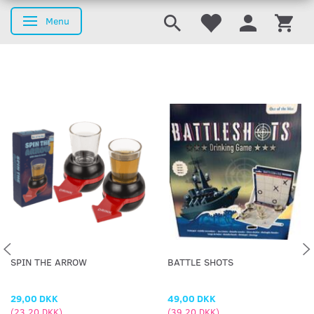
Menu
Skifte navigation
SPIN THE ARROW
BATTLE SHOTS
29,00 DKK
49,00 DKK
(
23,20 DKK
)
(
39,20 DKK
)