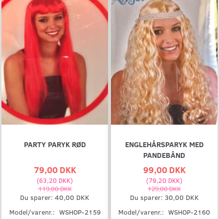
PARTY PARYK RØD
ENGLEHÅRSPARYK MED
PANDEBÅND
79,00 DKK
99,00 DKK
(
63,20 DKK
)
(
79,20 DKK
)
119,00 DKK
129,00 DKK
Du sparer:
40,00 DKK
Du sparer:
30,00 DKK
Model/varenr.:
WSHOP-2159
Model/varenr.:
WSHOP-2160