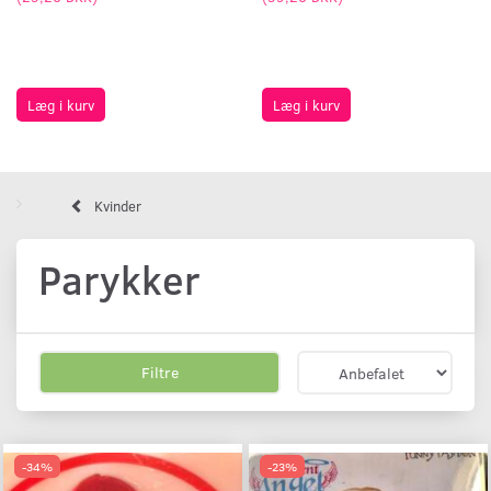
Læg i kurv
Læg i kurv
Kvinder
Parykker
Filtre
-34%
-23%