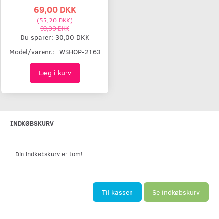
69,00 DKK
(
55,20 DKK
)
99,00 DKK
Du sparer:
30,00 DKK
Model/varenr.:
WSHOP-2163
Læg i kurv
INDKØBSKURV
Din indkøbskurv er tom!
Til kassen
Se indkøbskurv