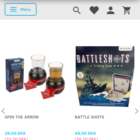
Menu
Skifte navigation
SPIN THE ARROW
BATTLE SHOTS
29,00 DKK
49,00 DKK
(
23,20 DKK
)
(
39,20 DKK
)