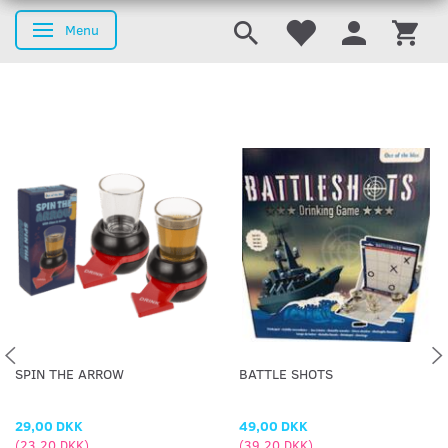
Menu
Skifte navigation
SPIN THE ARROW
BATTLE SHOTS
29,00 DKK
49,00 DKK
(
23,20 DKK
)
(
39,20 DKK
)