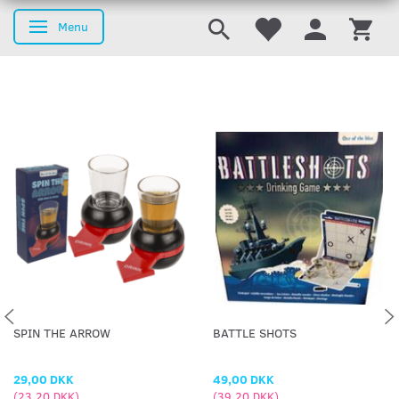
Menu
Skifte navigation
SPIN THE ARROW
BATTLE SHOTS
29,00 DKK
49,00 DKK
(
23,20 DKK
)
(
39,20 DKK
)