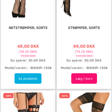
NETSTRØMPER, SORTE
STRØMPER, SORTE
49,00 DKK
99,00 DKK
(
39,20 DKK
)
(
79,20 DKK
)
79,00 DKK
149,00 DKK
Du sparer:
30,00 DKK
Du sparer:
50,00 DKK
Model/varenr.:
WSHOP-1938
Model/varenr.:
WSHOP-1939
Læg i kurv
Se produktet
-38%
-30%