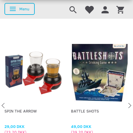
Menu
Skifte navigation
SPIN THE ARROW
BATTLE SHOTS
29,00 DKK
49,00 DKK
(
23,20 DKK
)
(
39,20 DKK
)