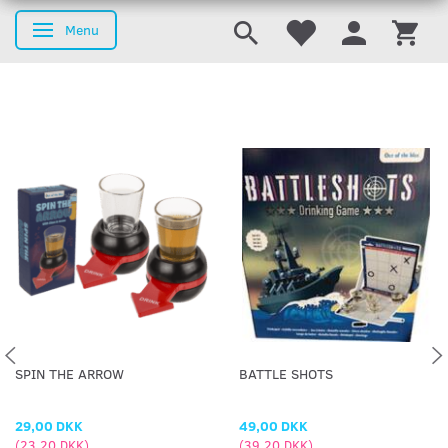
Menu
Skifte navigation
SPIN THE ARROW
BATTLE SHOTS
29,00 DKK
49,00 DKK
(
23,20 DKK
)
(
39,20 DKK
)