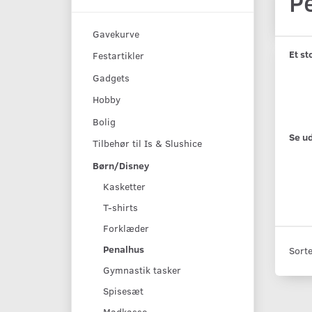
P
Gavekurve
Et st
Festartikler
Gadgets
Hobby
Bolig
Se ud
Tilbehør til Is & Slushice
Børn/Disney
Kasketter
T-shirts
Forklæder
Penalhus
Sorte
Gymnastik tasker
Spisesæt
Madkasse