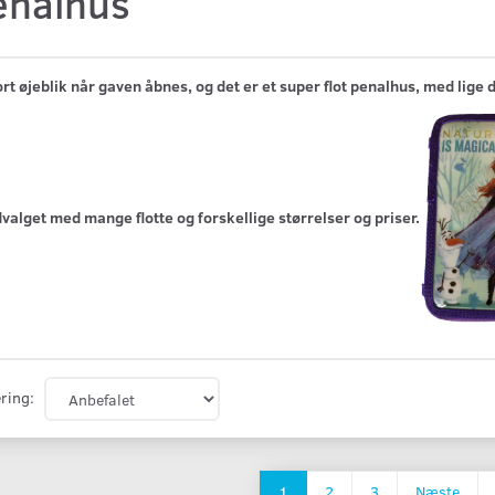
enalhus
ort øjeblik når gaven åbnes, og det er et super flot penalhus, med lige 
valget med mange flotte og forskellige størrelser og priser.
ring:
1
2
3
Næste