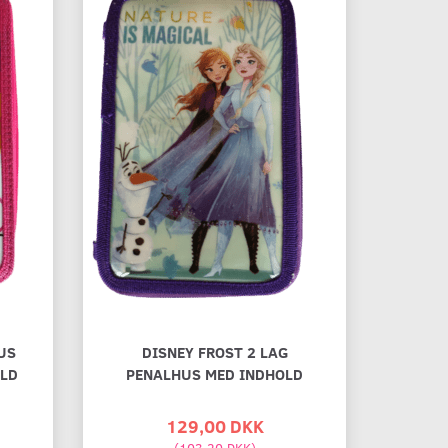
US
DISNEY FROST 2 LAG
OLD
PENALHUS MED INDHOLD
129,00 DKK
(
103,20 DKK
)