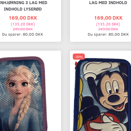
ENHJØRNING 3 LAG MED
LAG MED INDHOLD
INDHOLD LYSERØD
169,00 DKK
169,00 DKK
(
135,20 DKK
)
(
135,20 DKK
)
249,00 DKK
249,00 DKK
Du sparer:
80,00 DKK
Du sparer:
80,00 DKK
-32%