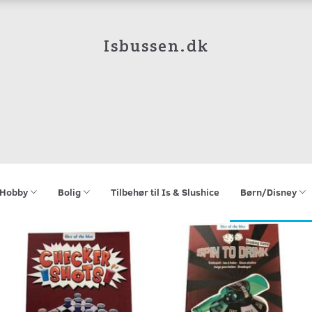
Isbussen.dk
Hobby
Bolig
Tilbehør til Is & Slushice
Børn/Disney