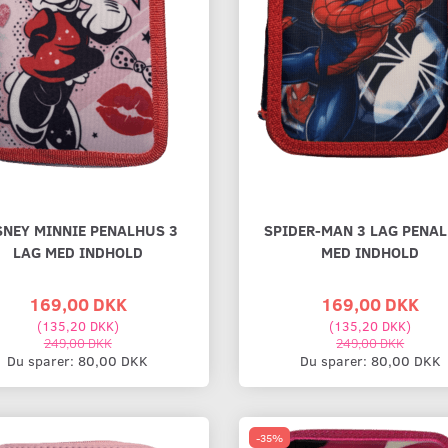
SNEY MINNIE PENALHUS 3
SPIDER-MAN 3 LAG PENA
LAG MED INDHOLD
MED INDHOLD
169,00 DKK
169,00 DKK
(
135,20 DKK
)
(
135,20 DKK
)
249,00 DKK
249,00 DKK
Du sparer:
80,00 DKK
Du sparer:
80,00 DKK
-35%