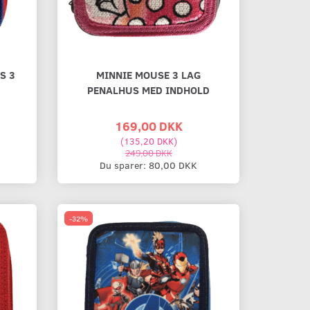
S 3
MINNIE MOUSE 3 LAG
PENALHUS MED INDHOLD
169,00 DKK
(
135,20 DKK
)
249,00 DKK
Du sparer:
80,00 DKK
-32%