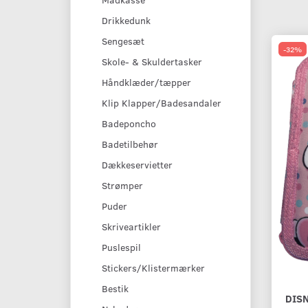
Drikkedunk
Sengesæt
-32%
Skole- & Skuldertasker
Håndklæder/tæpper
Klip Klapper/Badesandaler
Badeponcho
Badetilbehør
Dækkeservietter
Strømper
Puder
Skriveartikler
Puslespil
Stickers/Klistermærker
Bestik
DIS