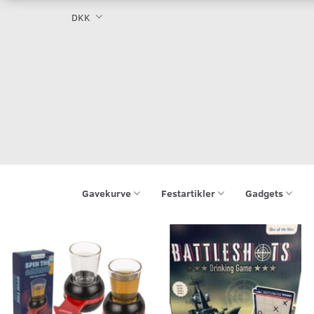
DKK
Gavekurve
Festartikler
Gadgets