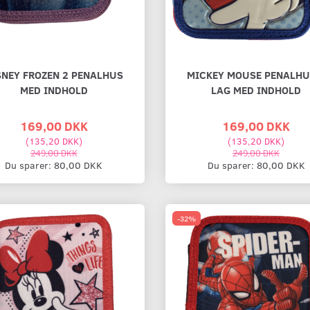
SNEY FROZEN 2 PENALHUS
MICKEY MOUSE PENALHU
MED INDHOLD
LAG MED INDHOLD
169,00 DKK
169,00 DKK
(
135,20 DKK
)
(
135,20 DKK
)
249,00 DKK
249,00 DKK
Du sparer:
80,00 DKK
Du sparer:
80,00 DKK
-32%