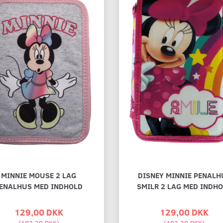
MINNIE MOUSE 2 LAG
DISNEY MINNIE PENALH
ENALHUS MED INDHOLD
SMILR 2 LAG MED INDH
129,00 DKK
129,00 DKK
(
103,20 DKK
)
(
103,20 DKK
)