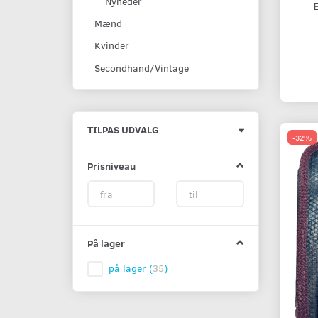
Nyheder
Mænd
Kvinder
Secondhand/Vintage
Skifte
TILPAS UDVALG
-32%
filter
Prisniveau
På lager
på lager
(
35
)