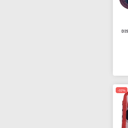
DI
-32%