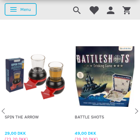
Menu
Skifte navigation
SPIN THE ARROW
BATTLE SHOTS
29,00 DKK
49,00 DKK
(
23,20 DKK
)
(
39,20 DKK
)