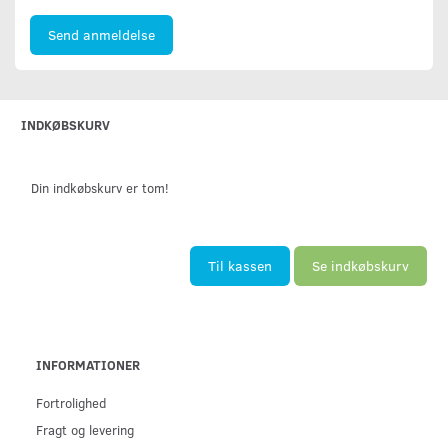
Send anmeldelse
INDKØBSKURV
Din indkøbskurv er tom!
Til kassen
Se indkøbskurv
INFORMATIONER
Fortrolighed
Fragt og levering