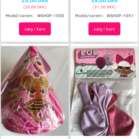
(
20,00 DKK
)
(
31,20 DKK
)
Model/varenr.:
WSHOP-1050
Model/varenr.:
WSHOP-1051
Læg i kurv
Læg i kurv