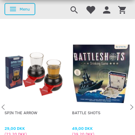
Menu
Skifte navigation
SPIN THE ARROW
BATTLE SHOTS
29,00 DKK
49,00 DKK
(
23,20 DKK
)
(
39,20 DKK
)