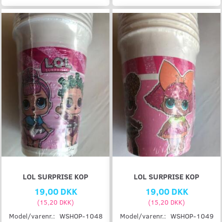
LOL SURPRISE KOP
LOL SURPRISE KOP
19,00 DKK
19,00 DKK
(
15,20 DKK
)
(
15,20 DKK
)
Model/varenr.:
WSHOP-1048
Model/varenr.:
WSHOP-1049