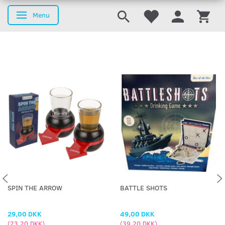
Menu
Skifte navigation
SPIN THE ARROW
BATTLE SHOTS
29,00 DKK
49,00 DKK
(
23,20 DKK
)
(
39,20 DKK
)