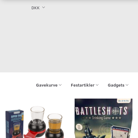
DKK
Gavekurve
Festartikler
Gadgets