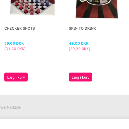
CHECKER SHOTS
SPIN TO DRINK
39,00 DKK
49,00 DKK
(
31,20 DKK
)
(
39,20 DKK
)
Læg i kurv
Læg i kurv
nya Natkjole