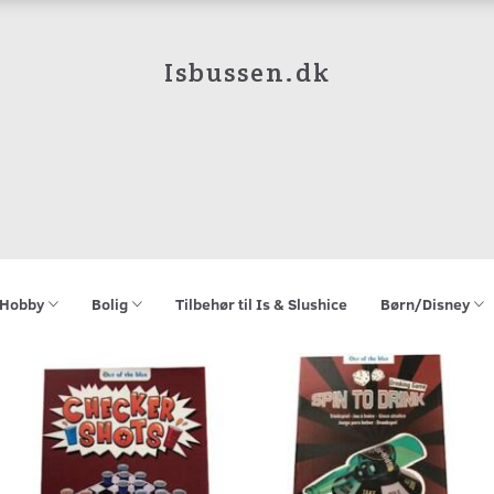
Isbussen.dk
Hobby
Bolig
Tilbehør til Is & Slushice
Børn/Disney