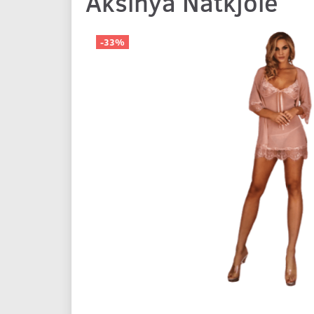
Aksinya Natkjole
-33%