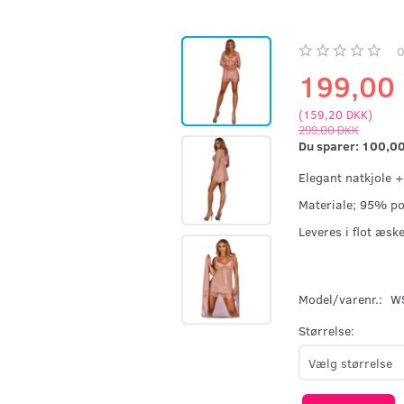
199,00
(
159,20 DKK
)
299,00 DKK
Du sparer:
100,0
Elegant natkjole 
Materiale; 95% p
Leveres i flot æsk
Model/varenr.:
W
Størrelse: