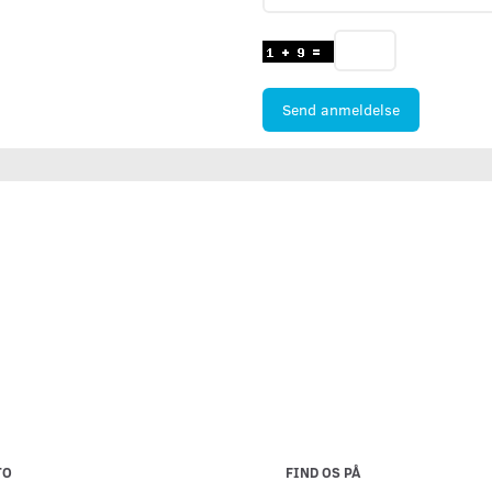
Send anmeldelse
TO
FIND OS PÅ