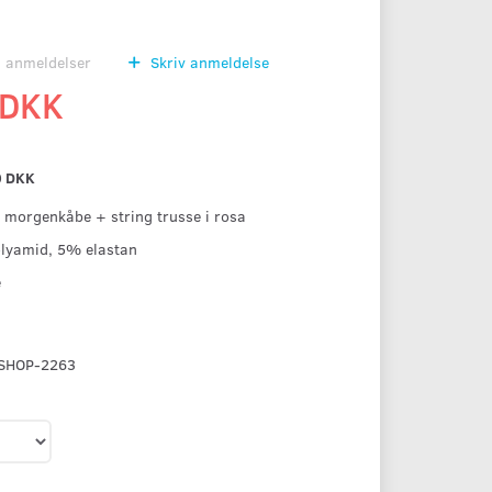
0
anmeldelser
Skriv anmeldelse
 DKK
0 DKK
+ morgenkåbe + string trusse i rosa
olyamid, 5% elastan
e
SHOP-2263