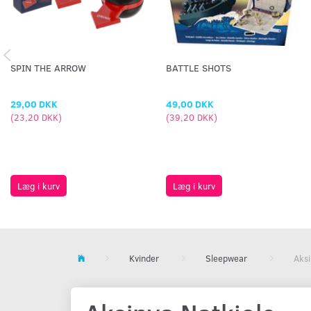
SPIN THE ARROW
BATTLE SHOTS
29,00 DKK
49,00 DKK
(
23,20 DKK
)
(
39,20 DKK
)
Læg i kurv
Læg i kurv
Kvinder
Sleepwear
Aksi