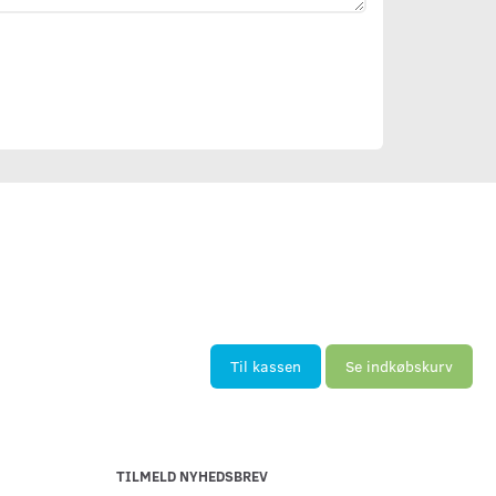
Til kassen
Se indkøbskurv
TILMELD NYHEDSBREV