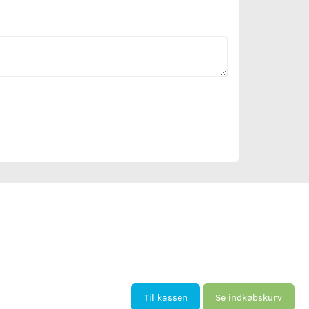
Til kassen
Se indkøbskurv