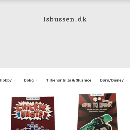
Isbussen.dk
Hobby
Bolig
Tilbehør til Is & Slushice
Børn/Disney