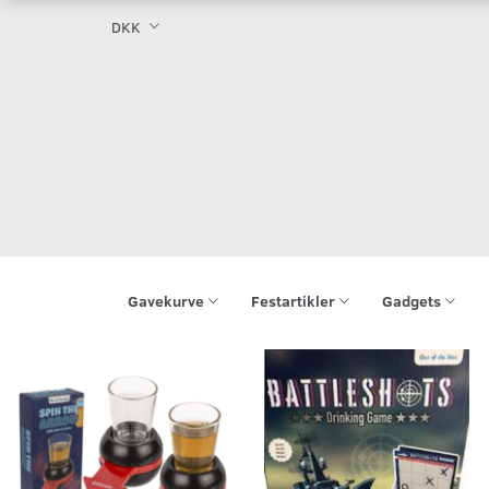
DKK
Gavekurve
Festartikler
Gadgets