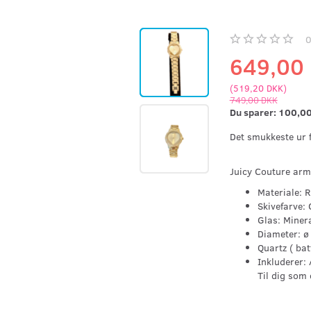
649,00
(
519,20 DKK
)
749,00 DKK
Du sparer:
100,0
Det smukkes
Juicy Couture ar
Materiale: R
Skivefarve: 
Glas: Miner
Diameter: 
Quartz ( bat
Inkluderer:
Til dig som