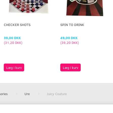
CHECKER SHOTS
SPIN TO DRINK
39,00 DKK
49,00 DKK
(
31,20 DKK
)
(
39,20 DKK
)
Læg i kurv
Læg i kurv
ories
Ure
Juicy Couture