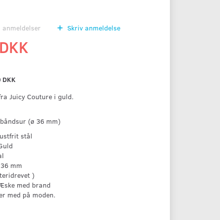
0
anmeldelser
Skriv anmeldelse
 DKK
0 DKK
te ur fra Juicy Couture i guld.
mbåndsur (ø 36 mm)
ustfrit stål
Guld
al
ø 36 mm
teridrevet )
 Æske med brand
 er med på moden.