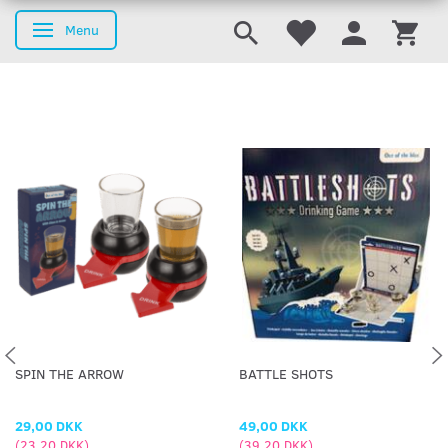
Menu
Skifte navigation
SPIN THE ARROW
BATTLE SHOTS
29,00 DKK
49,00 DKK
(
23,20 DKK
)
(
39,20 DKK
)