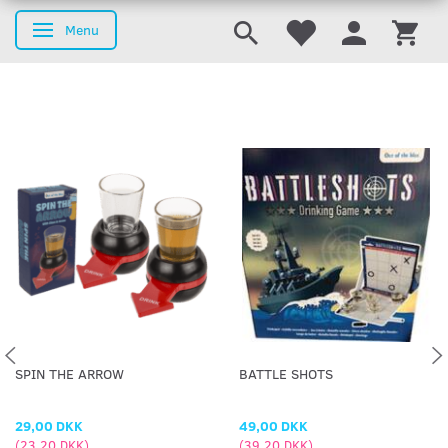
Menu
Skifte navigation
SPIN THE ARROW
BATTLE SHOTS
29,00 DKK
49,00 DKK
(
23,20 DKK
)
(
39,20 DKK
)