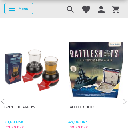
Menu
Skifte navigation
SPIN THE ARROW
BATTLE SHOTS
29,00 DKK
49,00 DKK
(
23,20 DKK
)
(
39,20 DKK
)