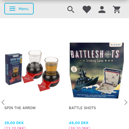
Menu
Skifte navigation
SPIN THE ARROW
BATTLE SHOTS
29,00 DKK
49,00 DKK
(
23,20 DKK
)
(
39,20 DKK
)