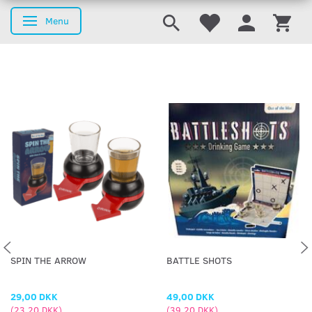
Menu
Skifte navigation
SPIN THE ARROW
BATTLE SHOTS
29,00 DKK
49,00 DKK
(
23,20 DKK
)
(
39,20 DKK
)