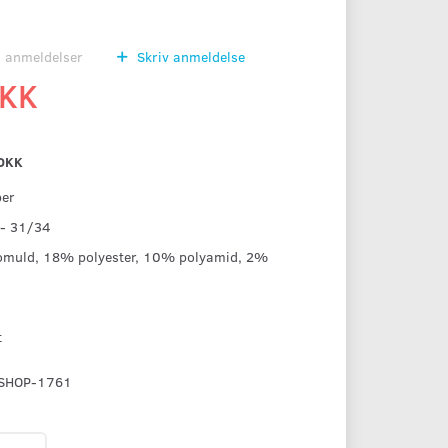
0
anmeldelser
Skriv anmeldelse
DKK
DKK
per
 - 31/34
omuld, 18% polyester, 10% polyamid, 2%
t
SHOP-1761