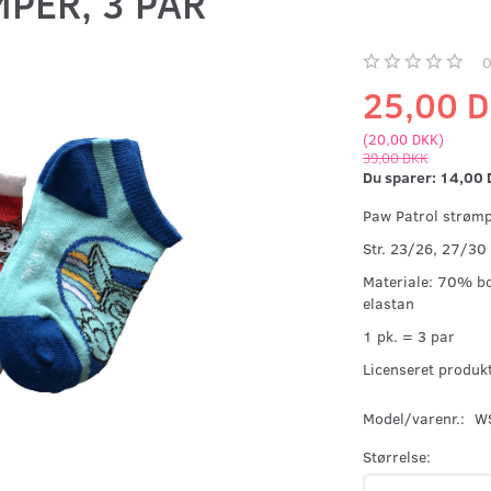
PER, 3 PAR
25,00 
(
20,00 DKK
)
39,00 DKK
Du sparer:
14,00 
Paw Patrol strøm
Str. 23/26, 27/30
Materiale: 70% b
elastan
1 pk. = 3 par
Licenseret produk
Model/varenr.:
W
Størrelse: