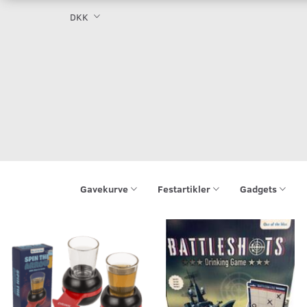
DKK
Gavekurve
Festartikler
Gadgets