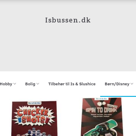
Isbussen.dk
Hobby
Bolig
Tilbehør til Is & Slushice
Børn/Disney