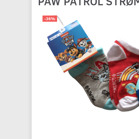
PAW PATROL STRØM
-36%