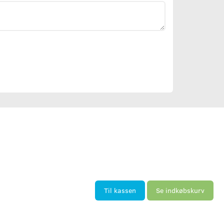
Til kassen
Se indkøbskurv