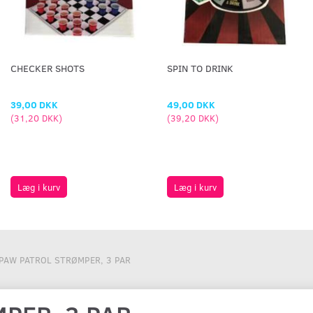
CHECKER SHOTS
SPIN TO DRINK
39,00 DKK
49,00 DKK
(
31,20 DKK
)
(
39,20 DKK
)
Læg i kurv
Læg i kurv
PAW PATROL STRØMPER, 3 PAR