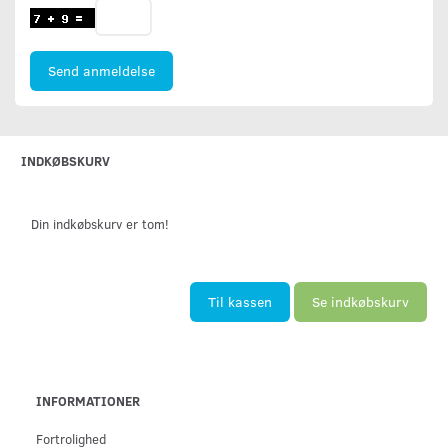
Send anmeldelse
INDKØBSKURV
Din indkøbskurv er tom!
Til kassen
Se indkøbskurv
INFORMATIONER
Fortrolighed