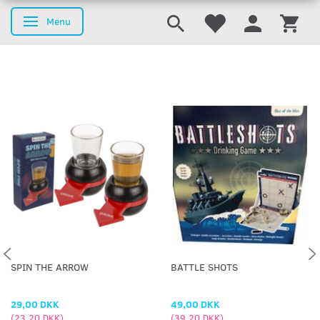
Menu
Skifte navigation
SPIN THE ARROW
BATTLE SHOTS
29,00 DKK
49,00 DKK
(
23,20 DKK
)
(
39,20 DKK
)