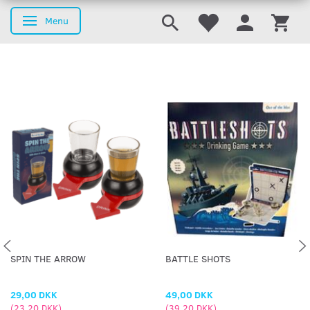
Menu
Skifte navigation
SPIN THE ARROW
BATTLE SHOTS
29,00 DKK
49,00 DKK
(
23,20 DKK
)
(
39,20 DKK
)