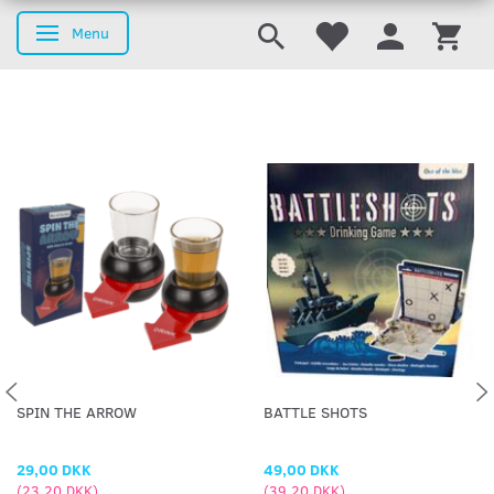
Menu
Skifte navigation
SPIN THE ARROW
BATTLE SHOTS
29,00 DKK
49,00 DKK
(
23,20 DKK
)
(
39,20 DKK
)