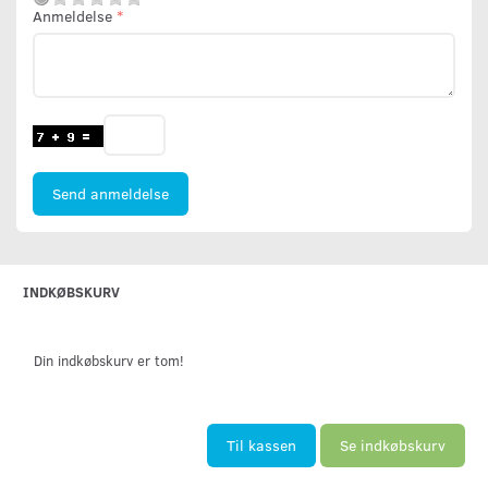
Anmeldelse
Send anmeldelse
INDKØBSKURV
Din indkøbskurv er tom!
Til kassen
Se indkøbskurv