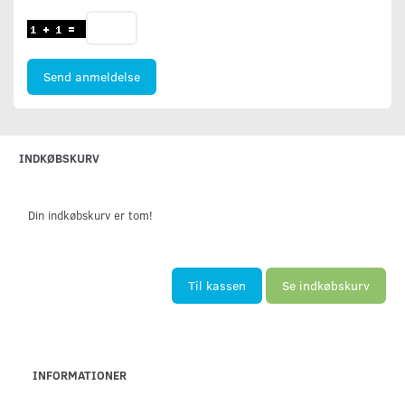
Send anmeldelse
INDKØBSKURV
Din indkøbskurv er tom!
Til kassen
Se indkøbskurv
INFORMATIONER