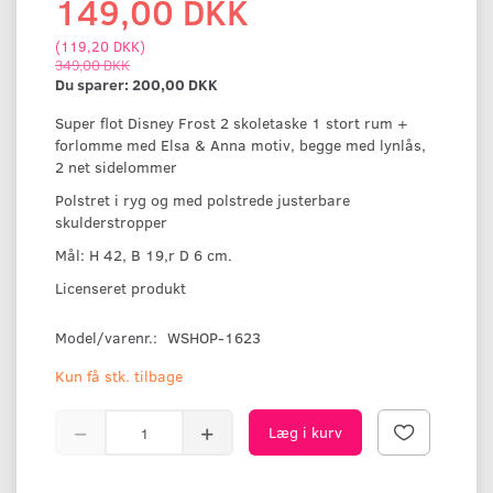
149,00 DKK
(
119,20 DKK
)
349,00 DKK
Du sparer:
200,00 DKK
Super flot Disney Frost 2 skoletaske 1 stort rum +
forlomme med Elsa & Anna motiv, begge med lynlås,
2 net sidelommer
Polstret i ryg og med polstrede justerbare
skulderstropper
Mål: H 42, B 19,r D 6 cm.
Licenseret produkt
Model/varenr.:
WSHOP-1623
Kun få stk. tilbage
Læg i kurv