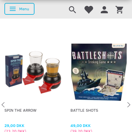
Menu
Skifte navigation
SPIN THE ARROW
BATTLE SHOTS
29,00 DKK
49,00 DKK
(
23,20 DKK
)
(
39,20 DKK
)