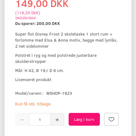
149,00 DKK
(
119,20 DKK
)
349,00 DKK
Du sparer:
200,00 DKK
Super flot Disney Frost 2 skoletaske 1 stort rum +
forlomme med Elsa & Anna motiv, begge med lynlås,
2 net sidelommer
Polstret i ryg og med polstrede justerbare
skulderstropper
Mål: H 42, B 19,r D 6 cm.
Licenseret produkt
Model/varenr.:
WSHOP-1623
Kun få stk. tilbage
Læg i kurv