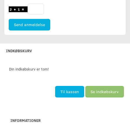
Send anmeldelse
INDKØBSKURV
Din indkøbskurv er tom!
Til kassen
Se indkøbskurv
INFORMATIONER