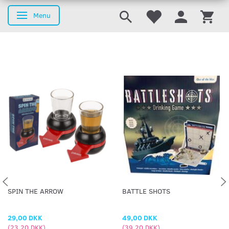
Menu
Skifte navigation
SPIN THE ARROW
BATTLE SHOTS
29,00 DKK
49,00 DKK
(
23,20 DKK
)
(
39,20 DKK
)