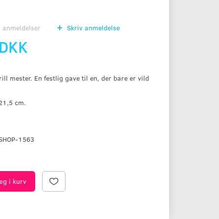
0
anmeldelser
Skriv anmeldelse
 DKK
ill mester. En festlig gave til en, der bare er vild
 21,5 cm.
SHOP-1563
æg i kurv