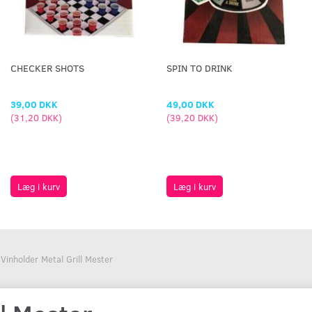
CHECKER SHOTS
SPIN TO DRINK
39,00 DKK
49,00 DKK
(
31,20 DKK
)
(
39,20 DKK
)
Læg i kurv
Læg i kurv
Vinholder Metal Grill Mester