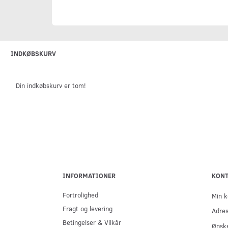
INDKØBSKURV
Din indkøbskurv er tom!
INFORMATIONER
KON
Fortrolighed
Min k
Fragt og levering
Adre
Betingelser & Vilkår
Ønske