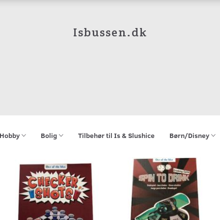
Isbussen.dk
Hobby
Bolig
Tilbehør til Is & Slushice
Børn/Disney