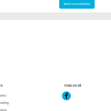
Send anmeldelse
TO
FIND OS PÅ
onto
ssebog
liste