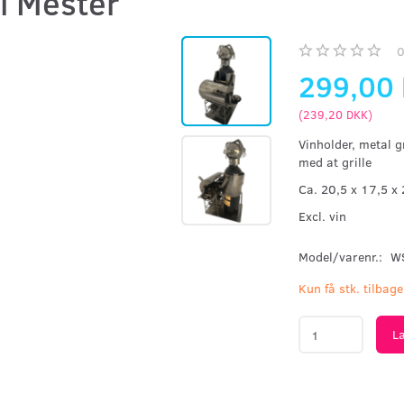
ll Mester
299,00
(
239,20 DKK
)
Vinholder, metal gr
med at grille
Ca. 20,5 x 17,5 x
Excl. vin
Model/varenr.:
W
Kun få stk. tilbage
L