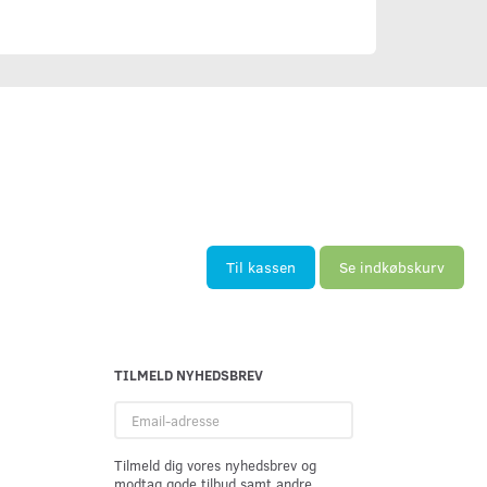
Til kassen
Se indkøbskurv
TILMELD NYHEDSBREV
Email-
adresse
Tilmeld dig vores nyhedsbrev og
modtag gode tilbud samt andre