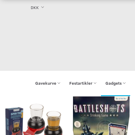
DKK
Gavekurve
Festartikler
Gadgets