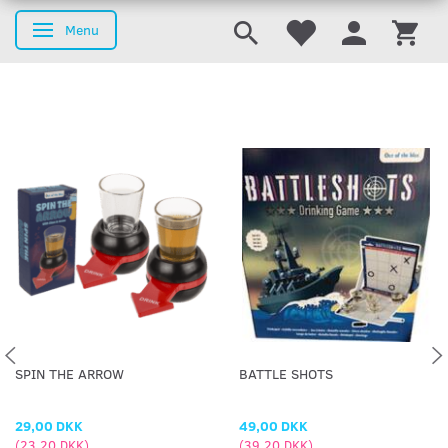
Menu
Skifte navigation
SPIN THE ARROW
BATTLE SHOTS
29,00 DKK
49,00 DKK
(
23,20 DKK
)
(
39,20 DKK
)