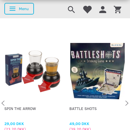
Menu
Skifte navigation
SPIN THE ARROW
BATTLE SHOTS
29,00 DKK
49,00 DKK
(
23,20 DKK
)
(
39,20 DKK
)