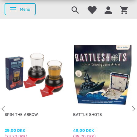
Menu
Skifte navigation
SPIN THE ARROW
BATTLE SHOTS
29,00 DKK
49,00 DKK
(
23,20 DKK
)
(
39,20 DKK
)