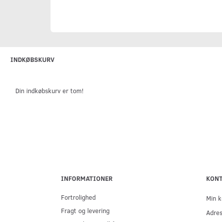
INDKØBSKURV
Din indkøbskurv er tom!
INFORMATIONER
KON
Fortrolighed
Min k
Fragt og levering
Adre