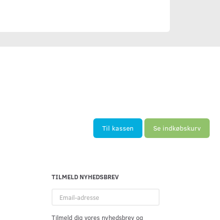
Til kassen
Se indkøbskurv
TILMELD NYHEDSBREV
Email-
adresse
Tilmeld dig vores nyhedsbrev og