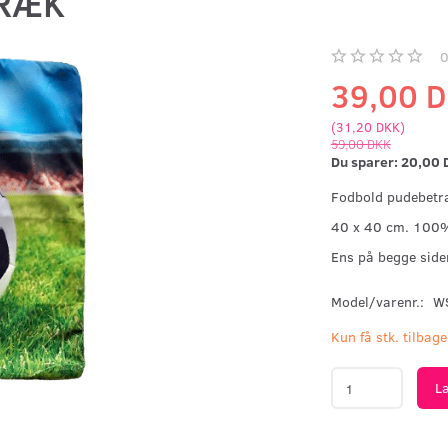
RÆK
39,00 
(
31,20 DKK
)
59,00 DKK
Du sparer:
20,00 
Fodbold pudebetr
40 x 40 cm. 100%
Ens på begge side
Model/varenr.:
W
Kun få stk. tilbage
L