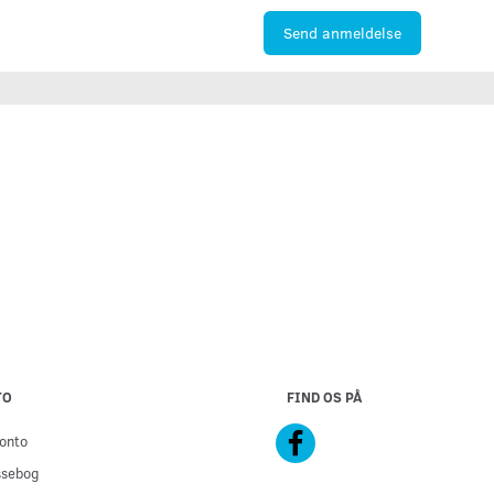
Send anmeldelse
TO
FIND OS PÅ
onto
ssebog