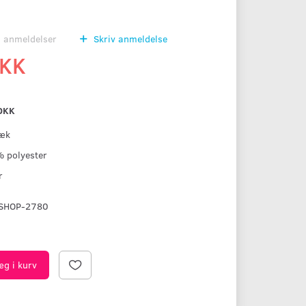
0
anmeldelser
Skriv anmeldelse
DKK
DKK
æk
 polyester
r
SHOP-2780
æg i kurv