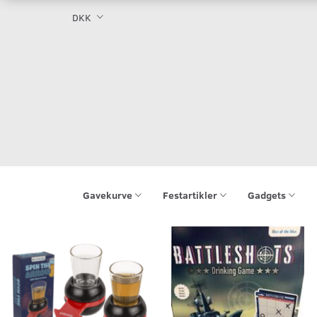
DKK
Gavekurve
Festartikler
Gadgets