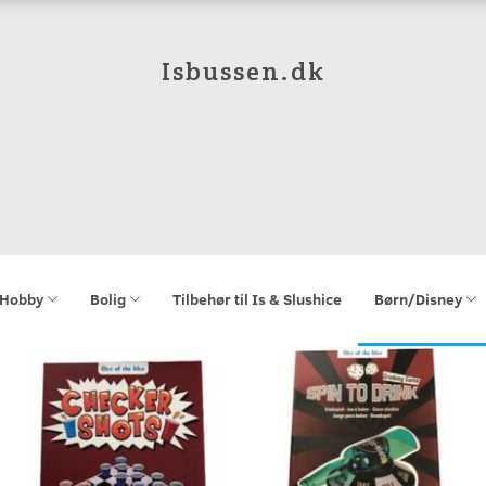
Isbussen.dk
Hobby
Bolig
Tilbehør til Is & Slushice
Børn/Disney