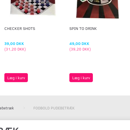
CHECKER SHOTS
SPIN TO DRINK
39,00 DKK
49,00 DKK
(
31,20 DKK
)
(
39,20 DKK
)
Læg i kurv
Læg i kurv
ebetræk
FODBOLD PUDEBETRÆK