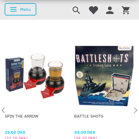
Menu
Skifte navigation
SPIN THE ARROW
BATTLE SHOTS
29,00 DKK
49,00 DKK
(
23,20 DKK
)
(
39,20 DKK
)