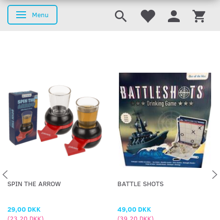
Menu
Skifte navigation
SPIN THE ARROW
BATTLE SHOTS
29,00 DKK
49,00 DKK
(
23,20 DKK
)
(
39,20 DKK
)