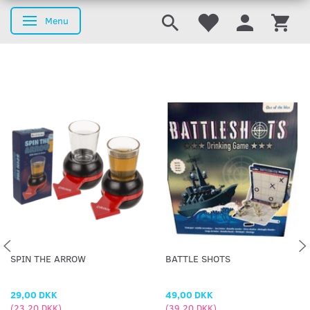
Menu
Skifte navigation
SPIN THE ARROW
BATTLE SHOTS
29,00 DKK
49,00 DKK
(
23,20 DKK
)
(
39,20 DKK
)