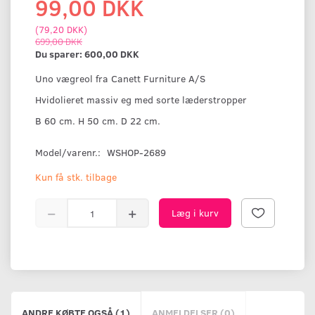
99,00 DKK
(
79,20 DKK
)
699,00 DKK
Du sparer:
600,00 DKK
Uno vægreol fra Canett Furniture A/S
Hvidolieret massiv eg med sorte læderstropper
B 60 cm. H 50 cm. D 22 cm.
Model/varenr.:
WSHOP-2689
Kun få stk. tilbage
Læg i kurv
ANDRE KØBTE OGSÅ (1)
ANMELDELSER (0)