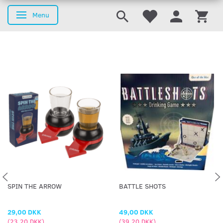
Menu
Skifte navigation
SPIN THE ARROW
BATTLE SHOTS
29,00 DKK
49,00 DKK
(
23,20 DKK
)
(
39,20 DKK
)