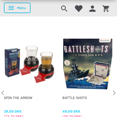
Menu
Skifte navigation
SPIN THE ARROW
BATTLE SHOTS
29,00 DKK
49,00 DKK
(
23,20 DKK
)
(
39,20 DKK
)