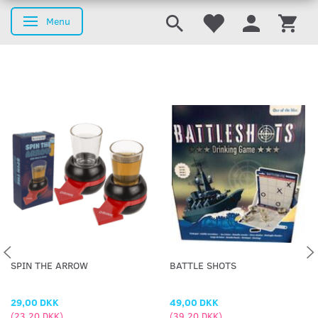
Menu
Skifte navigation
SPIN THE ARROW
BATTLE SHOTS
29,00 DKK
49,00 DKK
(
23,20 DKK
)
(
39,20 DKK
)