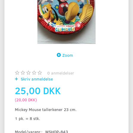
Zoom
0
anmeldelser
Skriv anmeldelse
25,00 DKK
(
20,00 DKK
)
Mickey Mouse tallerkener 23 cm.
1 pk. = 8 stk.
Model/varenr.:
WSHOP-843