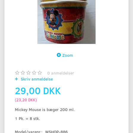
Zoom
0
anmeldelser
Skriv anmeldelse
29,00 DKK
(
23,20 DKK
)
Mickey Mouse is bæger 200 ml.
1 Pk. = 8 stk.
Model/varenr.:
WSHOP-886