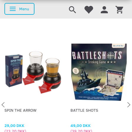
Menu
Skifte navigation
SPIN THE ARROW
BATTLE SHOTS
29,00 DKK
49,00 DKK
(
23,20 DKK
)
(
39,20 DKK
)