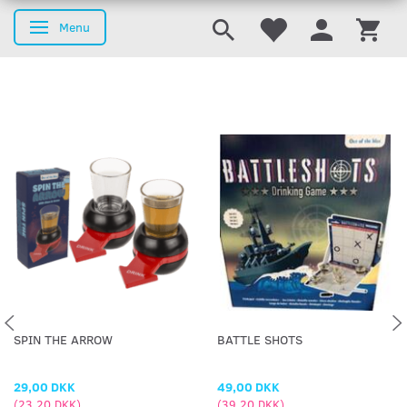
Menu
Skifte navigation
SPIN THE ARROW
BATTLE SHOTS
29,00 DKK
49,00 DKK
(
23,20 DKK
)
(
39,20 DKK
)