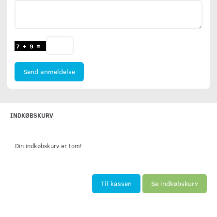
Send anmeldelse
INDKØBSKURV
Din indkøbskurv er tom!
Til kassen
Se indkøbskurv