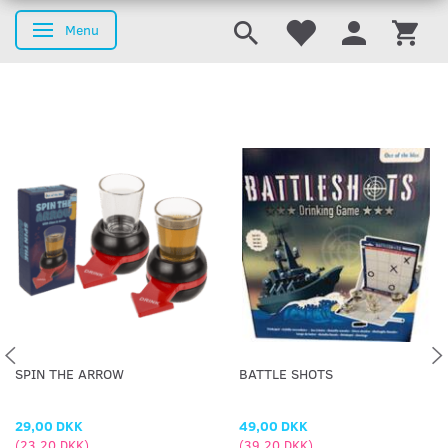
Menu
Skifte navigation
SPIN THE ARROW
BATTLE SHOTS
29,00 DKK
49,00 DKK
(
23,20 DKK
)
(
39,20 DKK
)