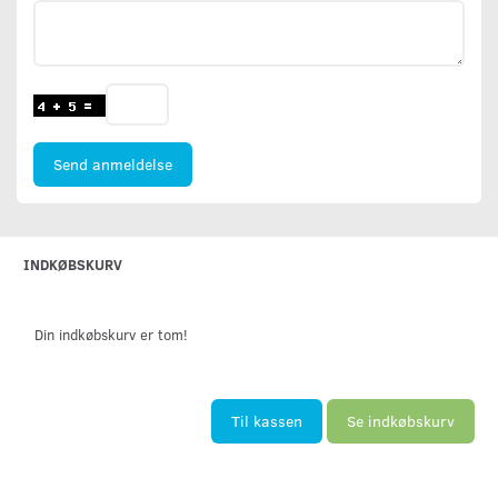
Send anmeldelse
INDKØBSKURV
Din indkøbskurv er tom!
Til kassen
Se indkøbskurv