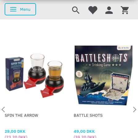
Menu
Skifte navigation
SPIN THE ARROW
BATTLE SHOTS
29,00 DKK
49,00 DKK
(
23,20 DKK
)
(
39,20 DKK
)