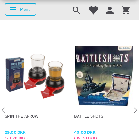
Menu
Skifte navigation
SPIN THE ARROW
BATTLE SHOTS
29,00 DKK
49,00 DKK
(
23,20 DKK
)
(
39,20 DKK
)