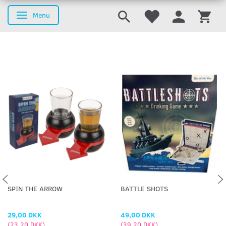
Menu
Skifte navigation
SPIN THE ARROW
BATTLE SHOTS
29,00 DKK
49,00 DKK
(
23,20 DKK
)
(
39,20 DKK
)