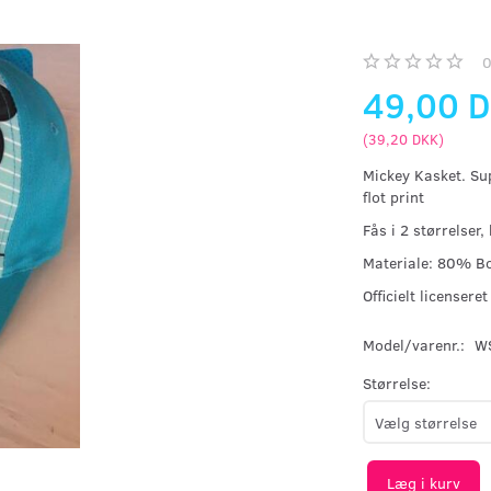
49,00 
(
39,20 DKK
)
Mickey Kasket. Sup
flot print
Fås i 2 størrelse
Materiale: 80% B
Officielt licensere
Model/varenr.:
W
Størrelse:
Læg i kurv