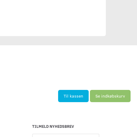
Til kassen
Se indkøbskurv
TILMELD NYHEDSBREV
Email-