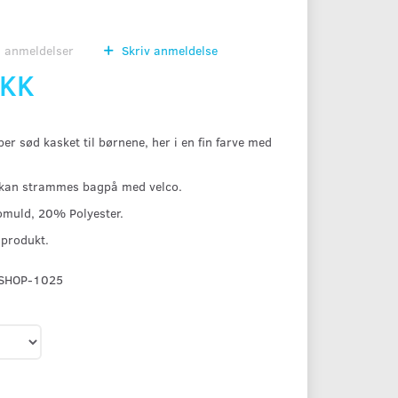
0
anmeldelser
Skriv anmeldelse
DKK
er sød kasket til børnene, her i en fin farve med
r, kan strammes bagpå med velco.
omuld, 20% Polyester.
t produkt.
SHOP-1025