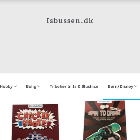
Isbussen.dk
Hobby
Bolig
Tilbehør til Is & Slushice
Børn/Disney