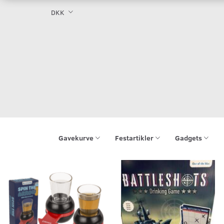
DKK
Gavekurve
Festartikler
Gadgets