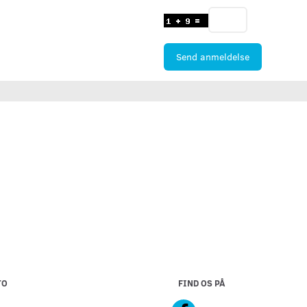
Send anmeldelse
TO
FIND OS PÅ