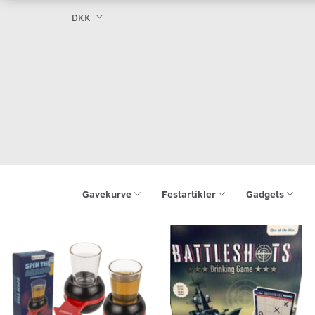
DKK
Gavekurve
Festartikler
Gadgets