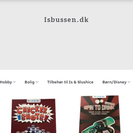
Isbussen.dk
Hobby
Bolig
Tilbehør til Is & Slushice
Børn/Disney