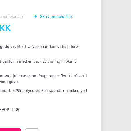
0
anmeldelser
Skriv anmeldelse
DKK
gode kvalitet fra Nissebanden, vi har flere
kt pasform med en ca, 4,5 cm. høj ribkant
and, juletræer, snefnug, super flot. Perfekt til
ventsgave.
muld, 22% polyester, 3% spandex, vaskes ved
SHOP-1226