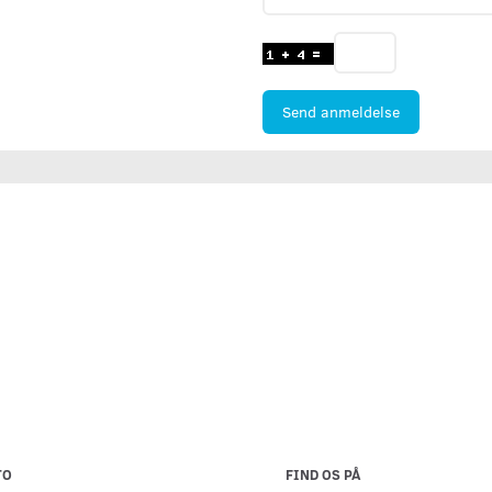
Send anmeldelse
TO
FIND OS PÅ