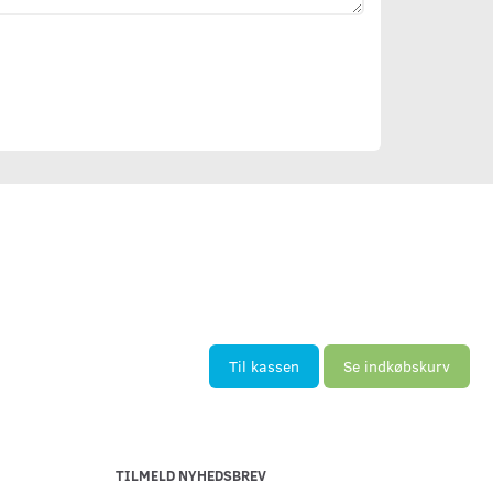
Til kassen
Se indkøbskurv
TILMELD NYHEDSBREV