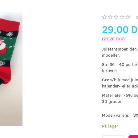
29,00 
(
23,20 DKK
)
Julestrømper, den 
modeller.
Str. 36 - 40 perfe
foroven
Grøn/blå med julem
kalender- eller ad
Materiale: 75% bo
30 grader
Model/varenr.:
W
På lager