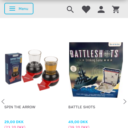
Menu
Skifte navigation
SPIN THE ARROW
BATTLE SHOTS
29,00 DKK
49,00 DKK
(
23,20 DKK
)
(
39,20 DKK
)