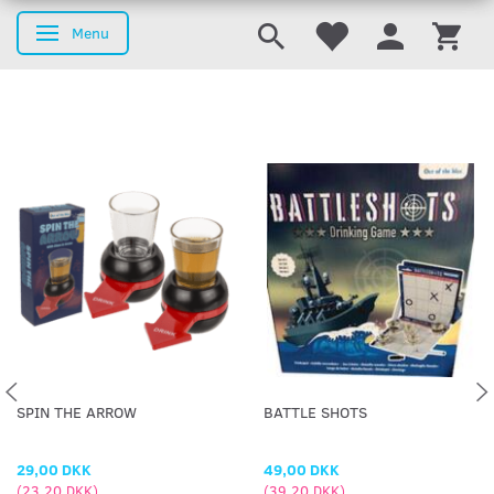
Menu
Skifte navigation
SPIN THE ARROW
BATTLE SHOTS
29,00 DKK
49,00 DKK
(
23,20 DKK
)
(
39,20 DKK
)