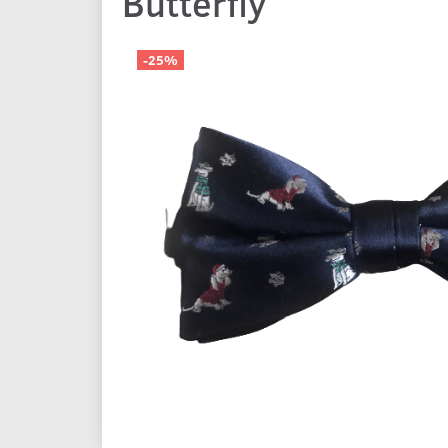
Butterfly
-25%