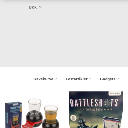
DKK
Gavekurve
Festartikler
Gadgets