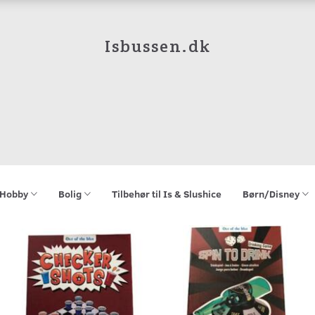
Isbussen.dk
Hobby
Bolig
Tilbehør til Is & Slushice
Børn/Disney