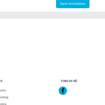
Send anmeldelse
TO
FIND OS PÅ
onto
ssebog
liste