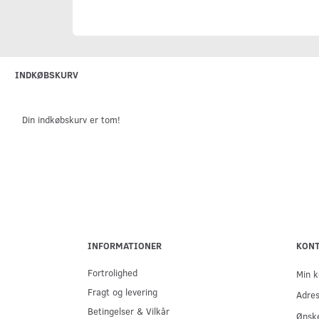
INDKØBSKURV
Din indkøbskurv er tom!
INFORMATIONER
KON
Fortrolighed
Min k
Fragt og levering
Adre
Betingelser & Vilkår
Ønske