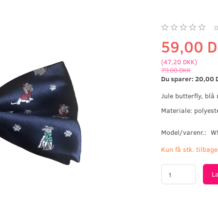
59,00 
(
47,20 DKK
)
79,00 DKK
Du sparer:
20,00 
Jule butterfly, blå
Materiale: polyest
Model/varenr.:
W
Kun få stk. tilbage
L