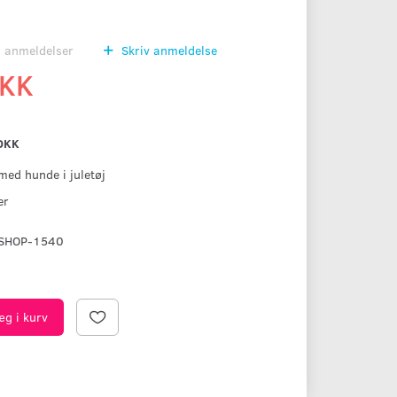
0
anmeldelser
Skriv anmeldelse
DKK
DKK
 med hunde i juletøj
er
SHOP-1540
æg i kurv