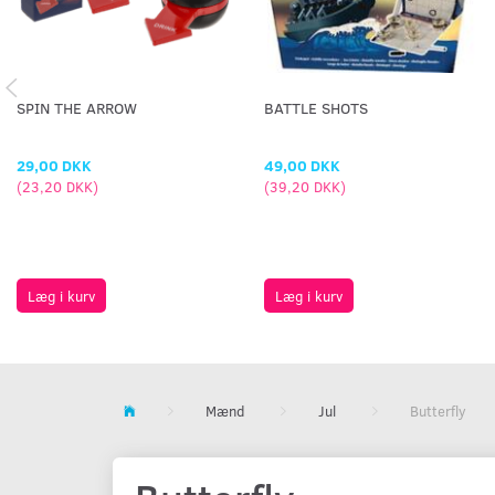
SPIN THE ARROW
BATTLE SHOTS
29,00 DKK
49,00 DKK
(
23,20 DKK
)
(
39,20 DKK
)
Læg i kurv
Læg i kurv
Mænd
Jul
Butterfly