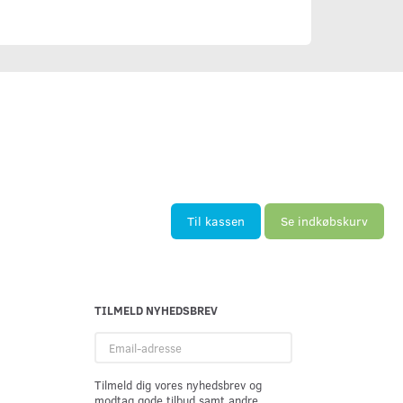
Til kassen
Se indkøbskurv
TILMELD NYHEDSBREV
Email-
adresse
Tilmeld dig vores nyhedsbrev og
modtag gode tilbud samt andre