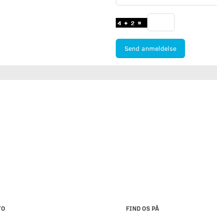
Send anmeldelse
TO
FIND OS PÅ