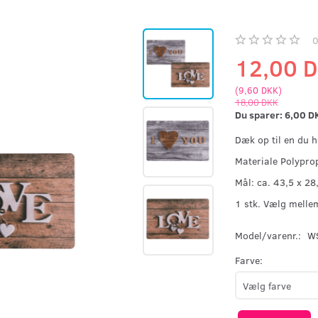
12,00 
(
9,60 DKK
)
18,00 DKK
Du sparer:
6,00 D
Dæk op til en du h
Materiale Polypro
Mål: ca. 43,5 x 28
1 stk. Vælg mellem
Model/varenr.:
W
Farve: