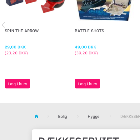
SPIN THE ARROW
BATTLE SHOTS
29,00 DKK
49,00 DKK
(
23,20 DKK
)
(
39,20 DKK
)
Læg i kurv
Læg i kurv
Bolig
Hygge
DÆKKESER