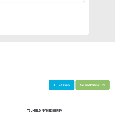
Til kassen
Se indkøbskurv
TILMELD NYHEDSBREV