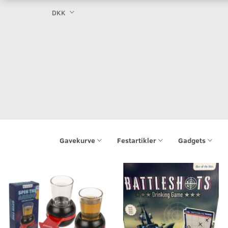
DKK
Gavekurve
Festartikler
Gadgets