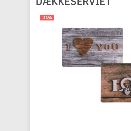
DÆKKESERVIET
-33%