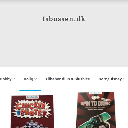
Isbussen.dk
Hobby
Bolig
Tilbehør til Is & Slushice
Børn/Disney