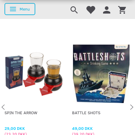
Menu
Skifte navigation
SPIN THE ARROW
BATTLE SHOTS
29,00 DKK
49,00 DKK
(
23,20 DKK
)
(
39,20 DKK
)