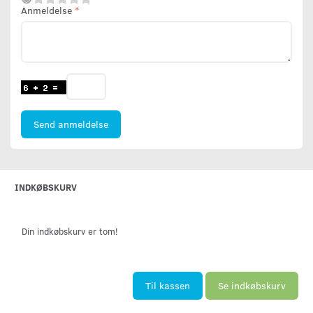
Anmeldelse
Send anmeldelse
INDKØBSKURV
Din indkøbskurv er tom!
Til kassen
Se indkøbskurv