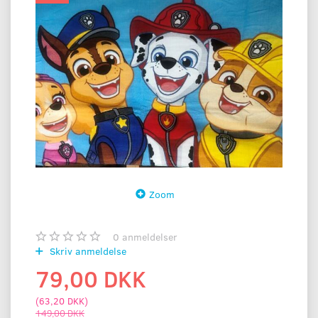
Zoom
0
anmeldelser
Skriv anmeldelse
79,00 DKK
(
63,20 DKK
)
149,00 DKK