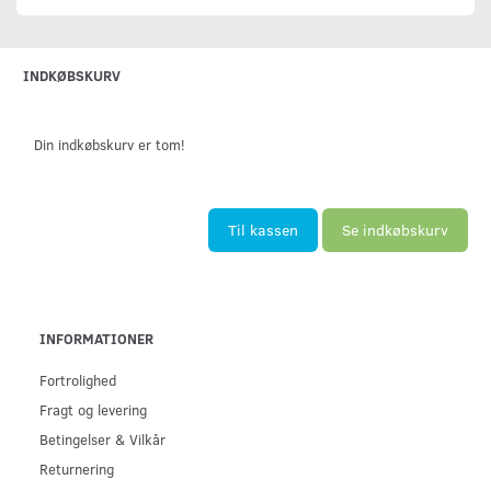
INDKØBSKURV
Din indkøbskurv er tom!
Til kassen
Se indkøbskurv
INFORMATIONER
Fortrolighed
Fragt og levering
Betingelser & Vilkår
Returnering