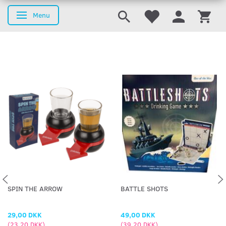
Menu
Skifte navigation
SPIN THE ARROW
BATTLE SHOTS
29,00 DKK
49,00 DKK
(
23,20 DKK
)
(
39,20 DKK
)