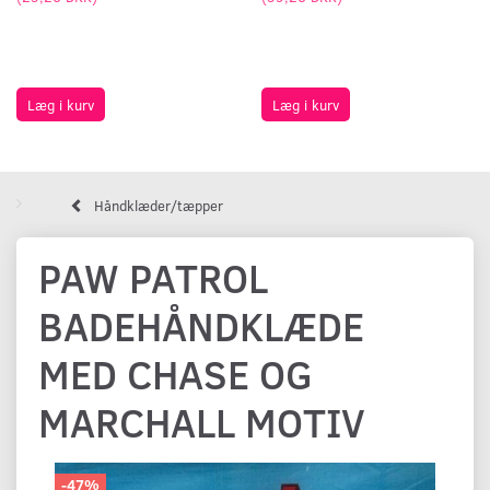
Læg i kurv
Læg i kurv
Håndklæder/tæpper
PAW PATROL
BADEHÅNDKLÆDE
MED CHASE OG
MARCHALL MOTIV
-47%