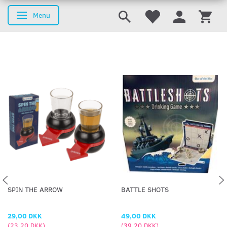
Menu
Skifte navigation
SPIN THE ARROW
BATTLE SHOTS
29,00 DKK
49,00 DKK
(
23,20 DKK
)
(
39,20 DKK
)